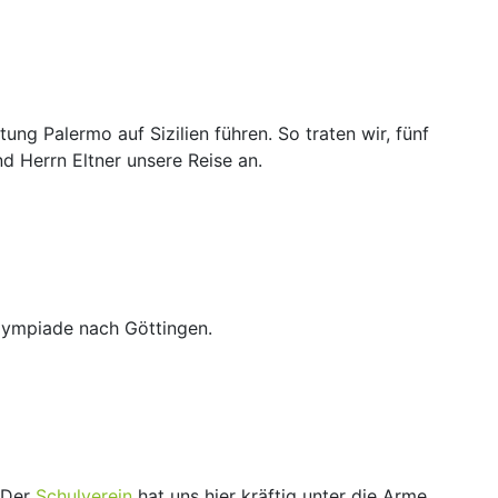
ung Palermo auf Sizilien führen. So traten wir, fünf
d Herrn Eltner unsere Reise an.
lympiade nach Göttingen.
 Der
Schulverein
hat uns hier kräftig unter die Arme