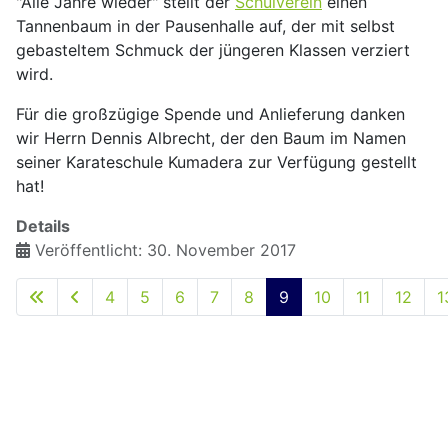
"Alle Jahre wieder" stellt der
Schulverein
einen
Tannenbaum in der Pausenhalle auf, der mit selbst
gebasteltem Schmuck der jüngeren Klassen verziert
wird.
Für die großzügige Spende und Anlieferung danken
wir Herrn Dennis Albrecht, der den Baum im Namen
seiner Karateschule Kumadera zur Verfügung gestellt
hat!
Details
Veröffentlicht: 30. November 2017
4
5
6
7
8
9
10
11
12
1
Seite 9 von 15